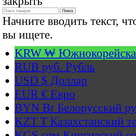
закрыть
Поиск
Начните вводить текст, ч
вы ищете.
KRW ₩
Южнокорейска
RUB руб.
Рубль
USD $
Доллар
EUR €
Евро
BYN Br
Белорусский ру
KZT T
Казахстанский т
KGS сом
Киргизский с