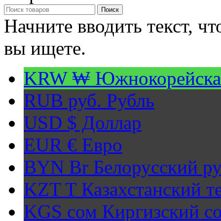
Поиск
Начните вводить текст, ч
вы ищете.
KRW ₩
Южнокорейска
RUB руб.
Рубль
USD $
Доллар
EUR €
Евро
BYN Br
Белорусский ру
KZT T
Казахстанский т
KGS сом
Киргизский с