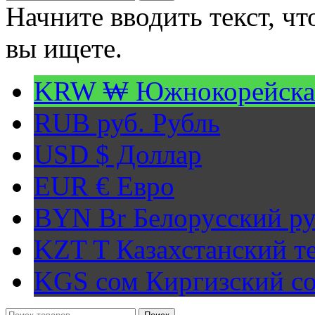
Начните вводить текст, ч
вы ищете.
KRW ₩
Южнокорейска
RUB руб.
Рубль
USD $
Доллар
EUR €
Евро
BYN Br
Белорусский ру
KZT T
Казахстанский т
KGS сом
Киргизский с