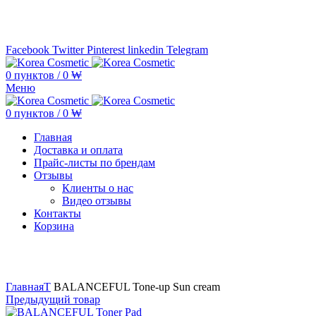
Минимальная сумма заказа —
5.000.000 ₩ по каждому бренду
Facebook
Twitter
Pinterest
linkedin
Telegram
0
пунктов
/
0
₩
Меню
0
пунктов
/
0
₩
Главная
Доставка и оплата
Прайс-листы по брендам
Отзывы
Клиенты о нас
Видео отзывы
Контакты
Корзина
Увеличить
Главная
T
BALANCEFUL Tone-up Sun cream
Предыдущий товар