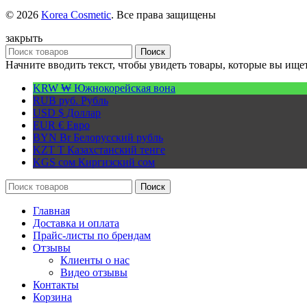
© 2026
Korea Cosmetic
. Все права защищены
закрыть
Поиск
Начните вводить текст, чтобы увидеть товары, которые вы ищет
KRW ₩
Южнокорейская вона
RUB руб.
Рубль
USD $
Доллар
EUR €
Евро
BYN Br
Белорусский рубль
KZT T
Казахстанский тенге
KGS сом
Киргизский сом
Поиск
Главная
Доставка и оплата
Прайс-листы по брендам
Отзывы
Клиенты о нас
Видео отзывы
Контакты
Корзина