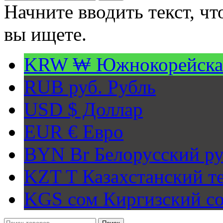
Начните вводить текст, ч
вы ищете.
KRW ₩
Южнокорейска
RUB руб.
Рубль
USD $
Доллар
EUR €
Евро
BYN Br
Белорусский ру
KZT T
Казахстанский т
KGS сом
Киргизский с