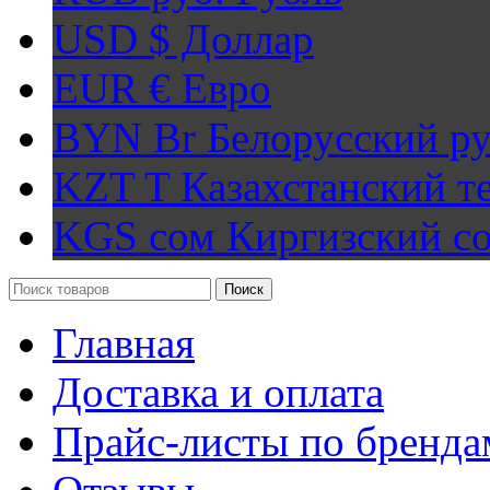
USD $
Доллар
EUR €
Евро
BYN Br
Белорусский ру
KZT T
Казахстанский т
KGS сом
Киргизский с
Поиск
Главная
Доставка и оплата
Прайс-листы по бренда