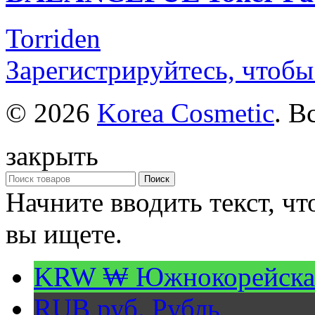
Torriden
Зарегистрируйтесь, чтобы
© 2026
Korea Cosmetic
. В
закрыть
Поиск
Начните вводить текст, ч
вы ищете.
KRW ₩
Южнокорейска
RUB руб.
Рубль