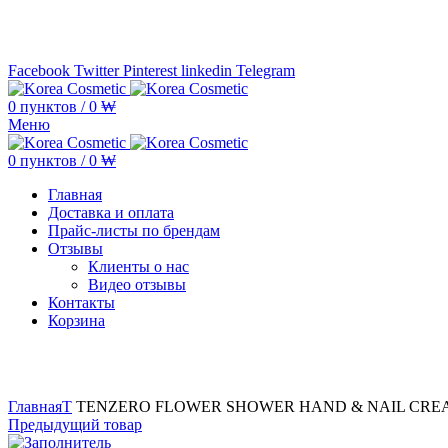
Минимальная сумма заказа —
5.000.000 ₩ по каждому бренду
Facebook
Twitter
Pinterest
linkedin
Telegram
0
пунктов
/
0
₩
Меню
0
пунктов
/
0
₩
Главная
Доставка и оплата
Прайс-листы по брендам
Отзывы
Клиенты о нас
Видео отзывы
Контакты
Корзина
Увеличить
Главная
T
TENZERO FLOWER SHOWER HAND & NAIL CREA
Предыдущий товар