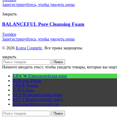
Зарегистрируйтесь, чтобы увидеть цены
Закрыть
BALANCEFUL Pore Cleansing Foam
Torriden
Зарегистрируйтесь, чтобы увидеть цены
© 2026
Korea Cosmetic
. Все права защищены
закрыть
Поиск
Начните вводить текст, чтобы увидеть товары, которые вы ищет
KRW ₩
Южнокорейская вона
RUB руб.
Рубль
USD $
Доллар
EUR €
Евро
BYN Br
Белорусский рубль
KZT T
Казахстанский тенге
KGS сом
Киргизский сом
Поиск