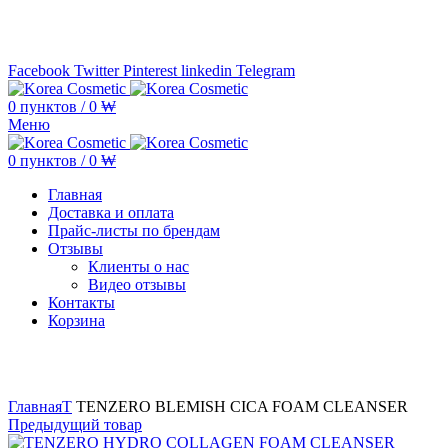
Минимальная сумма заказа —
5.000.000 ₩ по каждому бренду
Facebook
Twitter
Pinterest
linkedin
Telegram
0
пунктов
/
0
₩
Меню
0
пунктов
/
0
₩
Главная
Доставка и оплата
Прайс-листы по брендам
Отзывы
Клиенты о нас
Видео отзывы
Контакты
Корзина
Увеличить
Главная
T
TENZERO BLEMISH CICA FOAM CLEANSER
Предыдущий товар