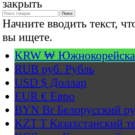
закрыть
Поиск
Начните вводить текст, ч
вы ищете.
KRW ₩
Южнокорейска
RUB руб.
Рубль
USD $
Доллар
EUR €
Евро
BYN Br
Белорусский ру
KZT T
Казахстанский т