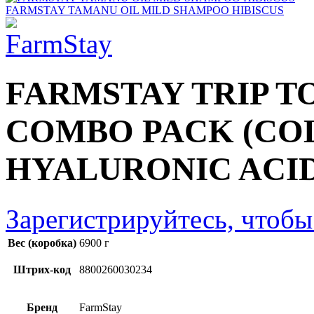
FARMSTAY TAMANU OIL MILD SHAMPOO HIBISCUS
FARMSTAY TRIP T
COMBO PACK (CO
HYALURONIC ACID,
Зарегистрируйтесь, чтобы
Вес (коробка)
6900 г
Штрих-код
8800260030234
Бренд
FarmStay