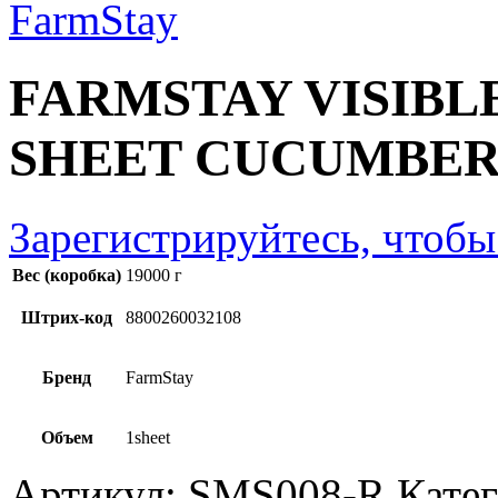
FARMSTAY VISIBL
SHEET CUCUMBE
Зарегистрируйтесь, чтобы
Вес (коробка)
19000 г
Штрих-код
8800260032108
Бренд
FarmStay
Объем
1sheet
Артикул:
SMS008-R
Кате