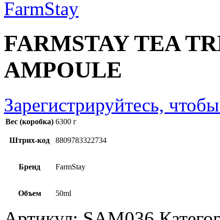
FARMSTAY TEA T
AMPOULE
Зарегистрируйтесь, чтобы
Вес (коробка)
6300 г
Штрих-код
8809783322734
Бренд
FarmStay
Объем
50ml
Артикул:
SAM036
Катего