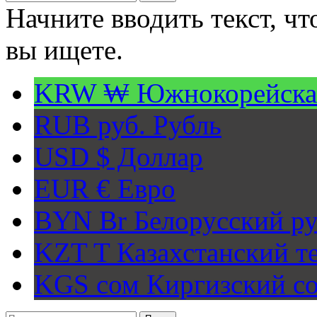
Начните вводить текст, ч
вы ищете.
KRW ₩
Южнокорейска
RUB руб.
Рубль
USD $
Доллар
EUR €
Евро
BYN Br
Белорусский ру
KZT T
Казахстанский т
KGS сом
Киргизский с