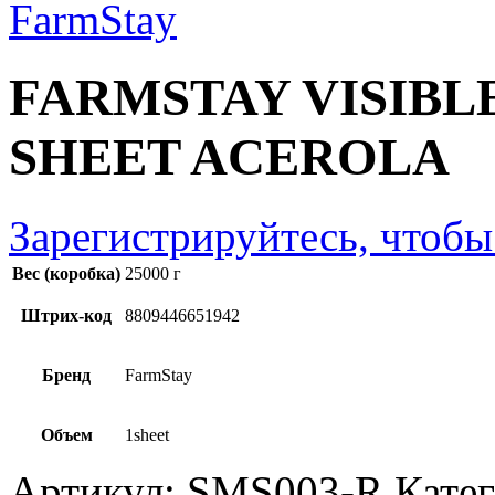
FARMSTAY VISIBL
SHEET ACEROLA
Зарегистрируйтесь, чтобы
Вес (коробка)
25000 г
Штрих-код
8809446651942
Бренд
FarmStay
Объем
1sheet
Артикул:
SMS003-R
Кате