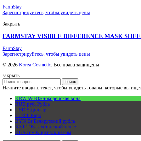
FarmStay
Зарегистрируйтесь, чтобы увидеть цены
Закрыть
FARMSTAY VISIBLE DIFFERENCE MASK SHEE
FarmStay
Зарегистрируйтесь, чтобы увидеть цены
© 2026
Korea Cosmetic
. Все права защищены
закрыть
Поиск
Начните вводить текст, чтобы увидеть товары, которые вы ищет
KRW ₩
Южнокорейская вона
RUB руб.
Рубль
USD $
Доллар
EUR €
Евро
BYN Br
Белорусский рубль
KZT T
Казахстанский тенге
KGS сом
Киргизский сом