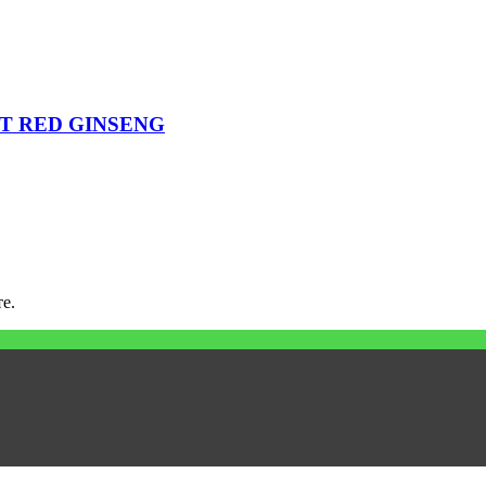
T RED GINSENG
е.