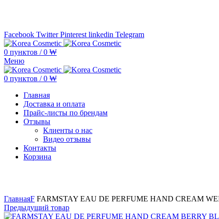
Минимальная сумма заказа —
5.000.000 ₩ по каждому бренду
Facebook
Twitter
Pinterest
linkedin
Telegram
0
пунктов
/
0
₩
Меню
0
пунктов
/
0
₩
Главная
Доставка и оплата
Прайс-листы по брендам
Отзывы
Клиенты о нас
Видео отзывы
Контакты
Корзина
Увеличить
Главная
F
FARMSTAY EAU DE PERFUME HAND CREAM WE
Предыдущий товар