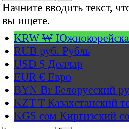
Начните вводить текст, ч
вы ищете.
KRW ₩
Южнокорейска
RUB руб.
Рубль
USD $
Доллар
EUR €
Евро
BYN Br
Белорусский ру
KZT T
Казахстанский т
KGS сом
Киргизский с