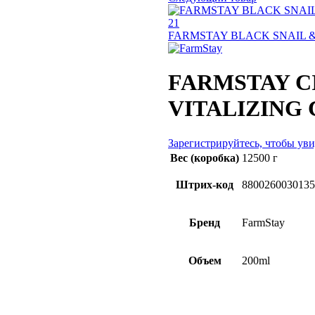
FARMSTAY BLACK SNAIL &
FARMSTAY C
VITALIZING 
Зарегистрируйтесь, чтобы ув
Вес (коробка)
12500 г
Штрих-код
8800260030135
Бренд
FarmStay
Объем
200ml