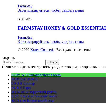
FarmStay
Зарегистрируйтесь, чтобы увидеть цены
Закрыть
FARMSTAY HONEY & GOLD ESSENTIAL
FarmStay
Зарегистрируйтесь, чтобы увидеть цены
© 2026
Korea Cosmetic
. Все права защищены
закрыть
Поиск
Начните вводить текст, чтобы увидеть товары, которые вы ищет
KRW ₩
Южнокорейская вона
RUB руб.
Рубль
USD $
Доллар
EUR €
Евро
BYN Br
Белорусский рубль
KZT T
Казахстанский тенге
KGS сом
Киргизский сом