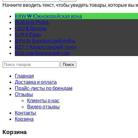
Начните вводить текст, чтобы увидеть товары, которые вы 
KRW ₩
Южнокорейская вона
RUB руб.
Рубль
USD $
Доллар
EUR €
Евро
BYN Br
Белорусский рубль
KZT T
Казахстанский тенге
KGS сом
Киргизский сом
Поиск
Главная
Доставка и оплата
Прайс-листы по брендам
Отзывы
Клиенты о нас
Видео отзывы
Контакты
Корзина
Корзина