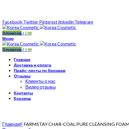
Минимальная сумма заказа —
5.000.000 ₩ по каждому бренду
Facebook
Twitter
Pinterest
linkedin
Telegram
0
пунктов
/
0
₩
Меню
0
пунктов
/
0
₩
Главная
Доставка и оплата
Прайс-листы по брендам
Отзывы
Клиенты о нас
Видео отзывы
Контакты
Корзина
Увеличить
Главная
F
FARMSTAY CHAR-COAL PURE CLEANSING FOA