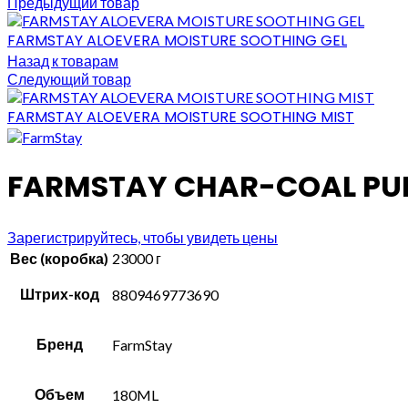
Предыдущий товар
FARMSTAY ALOEVERA MOISTURE SOOTHING GEL
Назад к товарам
Следующий товар
FARMSTAY ALOEVERA MOISTURE SOOTHING MIST
FARMSTAY CHAR-COAL PU
Зарегистрируйтесь, чтобы увидеть цены
Вес (коробка)
23000 г
Штрих-код
8809469773690
Бренд
FarmStay
Объем
180ML