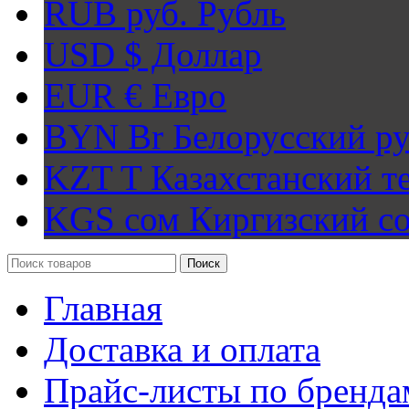
RUB руб.
Рубль
USD $
Доллар
EUR €
Евро
BYN Br
Белорусский ру
KZT T
Казахстанский т
KGS сом
Киргизский с
Поиск
Главная
Доставка и оплата
Прайс-листы по бренда