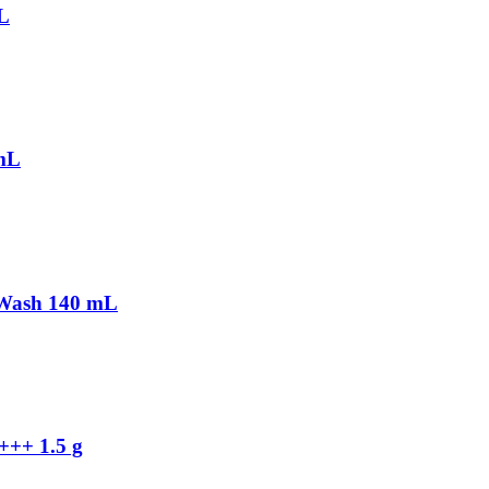
L
 mL
 Wash 140 mL
+++ 1.5 g