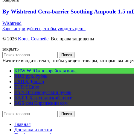
By Wishtrend Cera-barrier Soothing Ampoule 1.5 m
Wishtrend
Зарегистрируйтесь, чтобы увидеть цены
© 2026
Korea Cosmetic
. Все права защищены
закрыть
Поиск
Начните вводить текст, чтобы увидеть товары, которые вы ищет
KRW ₩
Южнокорейская вона
RUB руб.
Рубль
USD $
Доллар
EUR €
Евро
BYN Br
Белорусский рубль
KZT T
Казахстанский тенге
KGS сом
Киргизский сом
Поиск
Главная
Доставка и оплата