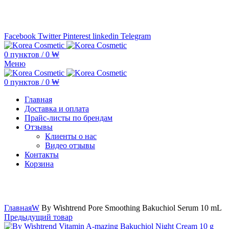
Минимальная сумма заказа —
5.000.000 ₩ по каждому бренду
Facebook
Twitter
Pinterest
linkedin
Telegram
0
пунктов
/
0
₩
Меню
0
пунктов
/
0
₩
Главная
Доставка и оплата
Прайс-листы по брендам
Отзывы
Клиенты о нас
Видео отзывы
Контакты
Корзина
Увеличить
Главная
W
By Wishtrend Pore Smoothing Bakuchiol Serum 10 mL
Предыдущий товар