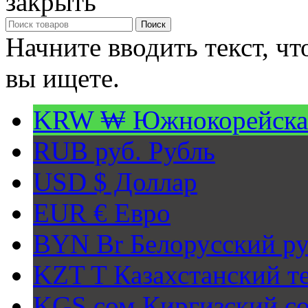
закрыть
Поиск
Начните вводить текст, ч
вы ищете.
KRW ₩
Южнокорейска
RUB руб.
Рубль
USD $
Доллар
EUR €
Евро
BYN Br
Белорусский ру
KZT T
Казахстанский т
KGS сом
Киргизский с