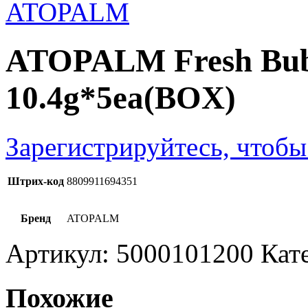
ATOPALM Fresh Bub
10.4g*5ea(BOX)
Зарегистрируйтесь, чтобы
Штрих-код
8809911694351
Бренд
ATOPALM
Артикул:
5000101200
Кат
Похожие