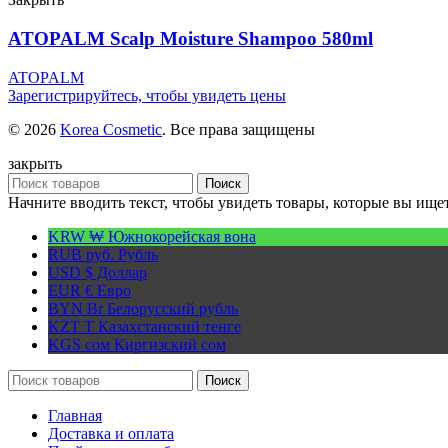
ATOPALM Scalp Moisture Shampoo 580ml
ATOPALM
Зарегистрируйтесь, чтобы увидеть цены
© 2026
Korea Cosmetic
. Все права защищены
закрыть
Поиск
Начните вводить текст, чтобы увидеть товары, которые вы ищет
KRW ₩
Южнокорейская вона
RUB руб.
Рубль
USD $
Доллар
EUR €
Евро
BYN Br
Белорусский рубль
KZT T
Казахстанский тенге
KGS сом
Киргизский сом
Поиск
Главная
Доставка и оплата