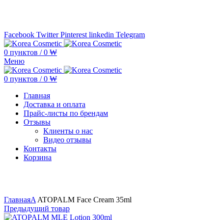
Минимальная сумма заказа —
5.000.000 ₩ по каждому бренду
Facebook
Twitter
Pinterest
linkedin
Telegram
0
пунктов
/
0
₩
Меню
0
пунктов
/
0
₩
Главная
Доставка и оплата
Прайс-листы по брендам
Отзывы
Клиенты о нас
Видео отзывы
Контакты
Корзина
Увеличить
Главная
A
ATOPALM Face Cream 35ml
Предыдущий товар