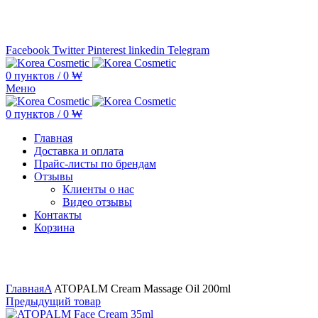
Минимальная сумма заказа —
5.000.000 ₩ по каждому бренду
Facebook
Twitter
Pinterest
linkedin
Telegram
0
пунктов
/
0
₩
Меню
0
пунктов
/
0
₩
Главная
Доставка и оплата
Прайс-листы по брендам
Отзывы
Клиенты о нас
Видео отзывы
Контакты
Корзина
Увеличить
Главная
A
ATOPALM Cream Massage Oil 200ml
Предыдущий товар