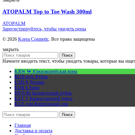
ATOPALM Top to Toe Wash 300ml
ATOPALM
Зарегистрируйтесь, чтобы увидеть цены
© 2026
Korea Cosmetic
. Все права защищены
закрыть
Поиск
Начните вводить текст, чтобы увидеть товары, которые вы ищет
KRW ₩
Южнокорейская вона
RUB руб.
Рубль
USD $
Доллар
EUR €
Евро
BYN Br
Белорусский рубль
KZT T
Казахстанский тенге
KGS сом
Киргизский сом
Поиск
Главная
Доставка и оплата