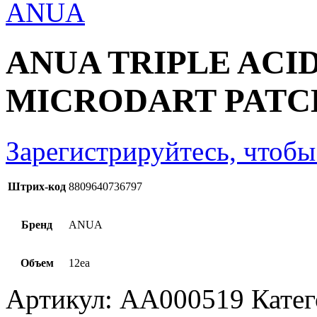
ANUA TRIPLE ACI
MICRODART PATC
Зарегистрируйтесь, чтобы
Штрих-код
8809640736797
Бренд
ANUA
Объем
12ea
Артикул:
AA000519
Кате