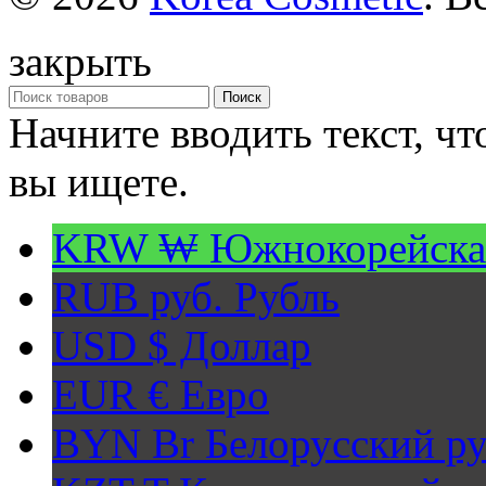
закрыть
Поиск
Начните вводить текст, ч
вы ищете.
KRW ₩
Южнокорейска
RUB руб.
Рубль
USD $
Доллар
EUR €
Евро
BYN Br
Белорусский ру