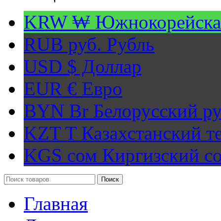
KRW ₩
Южнокорейска
RUB руб.
Рубль
USD $
Доллар
EUR €
Евро
BYN Br
Белорусский ру
KZT T
Казахстанский т
KGS сом
Киргизский с
Поиск
Главная