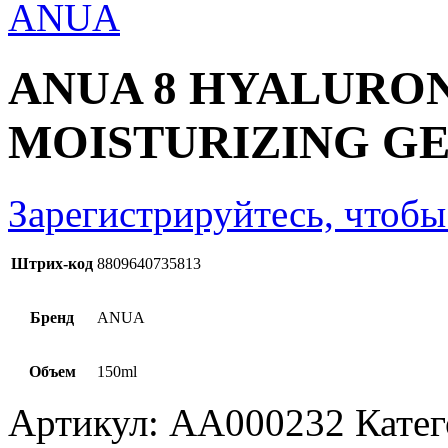
ANUA 8 HYALURON
MOISTURIZING G
Зарегистрируйтесь, чтобы
Штрих-код
8809640735813
Бренд
ANUA
Объем
150ml
Артикул:
AA000232
Кате