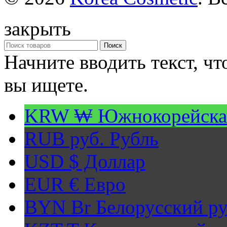
закрыть
Поиск
Начните вводить текст, ч
вы ищете.
KRW ₩
Южнокорейска
RUB руб.
Рубль
USD $
Доллар
EUR €
Евро
BYN Br
Белорусский ру