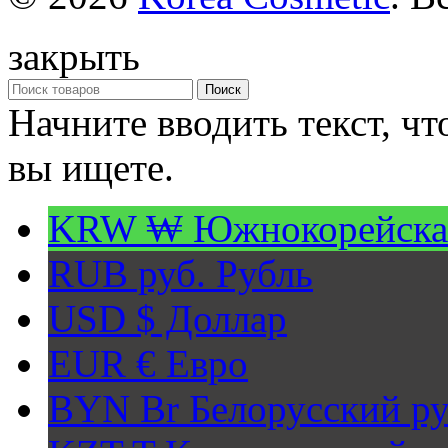
закрыть
Поиск
Начните вводить текст, ч
вы ищете.
KRW ₩
Южнокорейска
RUB руб.
Рубль
USD $
Доллар
EUR €
Евро
BYN Br
Белорусский ру