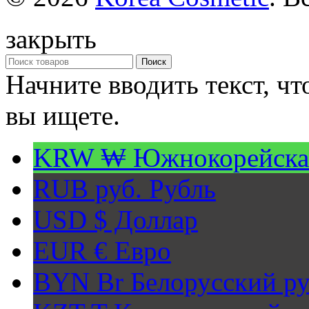
закрыть
Поиск
Начните вводить текст, ч
вы ищете.
KRW ₩
Южнокорейска
RUB руб.
Рубль
USD $
Доллар
EUR €
Евро
BYN Br
Белорусский ру