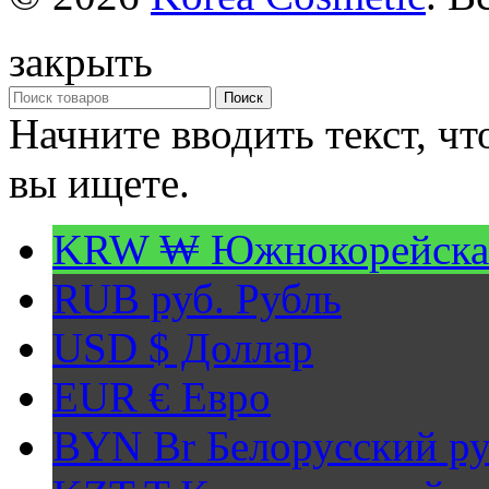
закрыть
Поиск
Начните вводить текст, ч
вы ищете.
KRW ₩
Южнокорейска
RUB руб.
Рубль
USD $
Доллар
EUR €
Евро
BYN Br
Белорусский ру