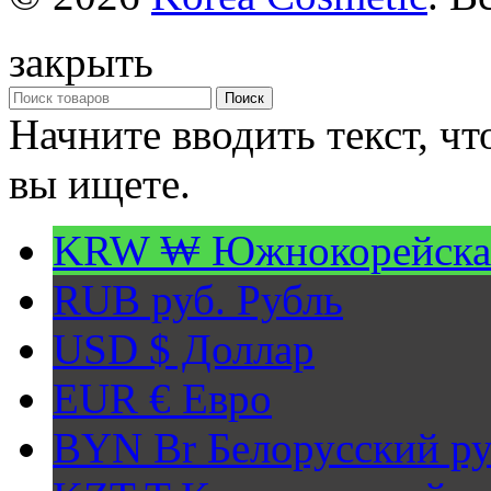
закрыть
Поиск
Начните вводить текст, ч
вы ищете.
KRW ₩
Южнокорейска
RUB руб.
Рубль
USD $
Доллар
EUR €
Евро
BYN Br
Белорусский ру