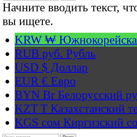
Начните вводить текст, ч
вы ищете.
KRW ₩
Южнокорейска
RUB руб.
Рубль
USD $
Доллар
EUR €
Евро
BYN Br
Белорусский ру
KZT T
Казахстанский т
KGS сом
Киргизский с