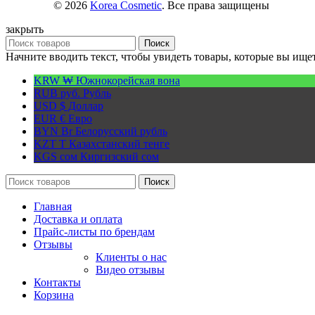
© 2026
Korea Cosmetic
. Все права защищены
закрыть
Поиск
Начните вводить текст, чтобы увидеть товары, которые вы ищет
KRW ₩
Южнокорейская вона
RUB руб.
Рубль
USD $
Доллар
EUR €
Евро
BYN Br
Белорусский рубль
KZT T
Казахстанский тенге
KGS сом
Киргизский сом
Поиск
Главная
Доставка и оплата
Прайс-листы по брендам
Отзывы
Клиенты о нас
Видео отзывы
Контакты
Корзина