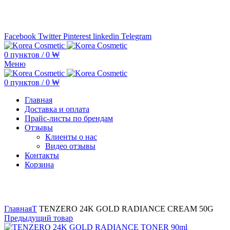
Минимальная сумма заказа —
5.000.000 ₩ по каждому бренду
Facebook
Twitter
Pinterest
linkedin
Telegram
0
пунктов
/
0
₩
Меню
0
пунктов
/
0
₩
Главная
Доставка и оплата
Прайс-листы по брендам
Отзывы
Клиенты о нас
Видео отзывы
Контакты
Корзина
Увеличить
Главная
T
TENZERO 24K GOLD RADIANCE CREAM 50G
Предыдущий товар