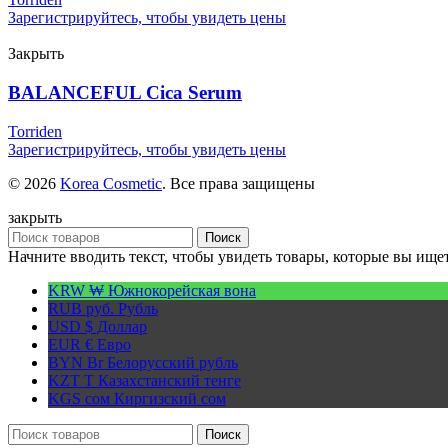
Зарегистрируйтесь, чтобы увидеть цены
Закрыть
BALANCEFUL Cica Serum
Torriden
Зарегистрируйтесь, чтобы увидеть цены
© 2026
Korea Cosmetic
. Все права защищены
закрыть
Поиск
Начните вводить текст, чтобы увидеть товары, которые вы ищет
KRW ₩
Южнокорейская вона
RUB руб.
Рубль
USD $
Доллар
EUR €
Евро
BYN Br
Белорусский рубль
KZT T
Казахстанский тенге
KGS сом
Киргизский сом
Поиск