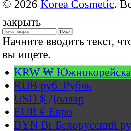
© 2026
Korea Cosmetic
. В
закрыть
Поиск
Начните вводить текст, ч
вы ищете.
KRW ₩
Южнокорейска
RUB руб.
Рубль
USD $
Доллар
EUR €
Евро
BYN Br
Белорусский ру