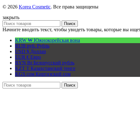
© 2026
Korea Cosmetic
. Все права защищены
закрыть
Поиск
Начните вводить текст, чтобы увидеть товары, которые вы ищет
KRW ₩
Южнокорейская вона
RUB руб.
Рубль
USD $
Доллар
EUR €
Евро
BYN Br
Белорусский рубль
KZT T
Казахстанский тенге
KGS сом
Киргизский сом
Поиск
Главная
Доставка и оплата
Прайс-листы по брендам
Отзывы
Клиенты о нас
Видео отзывы
Контакты
Корзина