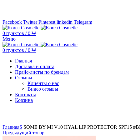
Минимальная сумма заказа —
5.000.000 ₩ по каждому бренду
Facebook
Twitter
Pinterest
linkedin
Telegram
0
пунктов
/
0
₩
Меню
0
пунктов
/
0
₩
Главная
Доставка и оплата
Прайс-листы по брендам
Отзывы
Клиенты о нас
Видео отзывы
Контакты
Корзина
Увеличить
Главная
S
SOME BY MI V10 HYAL LIP PROTECTOR SPF15 #BE
Предыдущий товар