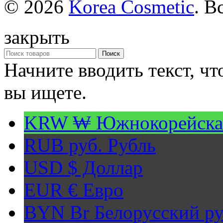
© 2026
Korea Cosmetic
. В
закрыть
Поиск
Начните вводить текст, ч
вы ищете.
KRW ₩
Южнокорейска
RUB руб.
Рубль
USD $
Доллар
EUR €
Евро
BYN Br
Белорусский ру