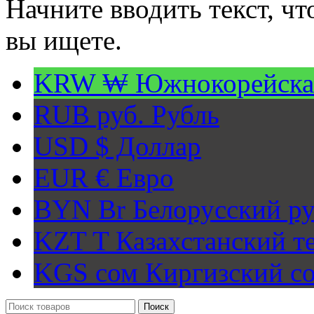
Начните вводить текст, ч
вы ищете.
KRW ₩
Южнокорейска
RUB руб.
Рубль
USD $
Доллар
EUR €
Евро
BYN Br
Белорусский ру
KZT T
Казахстанский т
KGS сом
Киргизский с
Поиск