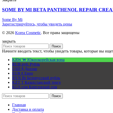
SOME BY MI BETA PANTHENOL REPAIR CREAM
Some By Mi
Зарегистрируйтесь, чтобы увидеть цены
© 2026
Korea Cosmetic
. Все права защищены
закрыть
Поиск
Начните вводить текст, чтобы увидеть товары, которые вы ищет
KRW ₩
Южнокорейская вона
RUB руб.
Рубль
USD $
Доллар
EUR €
Евро
BYN Br
Белорусский рубль
KZT T
Казахстанский тенге
KGS сом
Киргизский сом
Поиск
Главная
Доставка и оплата