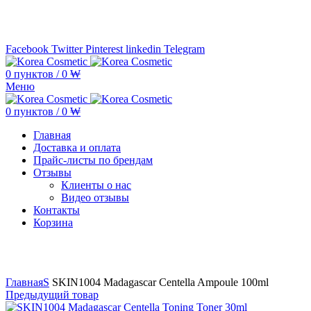
Минимальная сумма заказа —
5.000.000 ₩ по каждому бренду
Facebook
Twitter
Pinterest
linkedin
Telegram
0
пунктов
/
0
₩
Меню
0
пунктов
/
0
₩
Главная
Доставка и оплата
Прайс-листы по брендам
Отзывы
Клиенты о нас
Видео отзывы
Контакты
Корзина
Увеличить
Главная
S
SKIN1004 Madagascar Centella Ampoule 100ml
Предыдущий товар