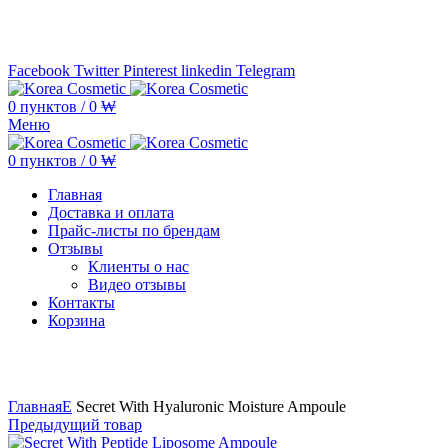
Минимальная сумма заказа —
5.000.000 ₩ по каждому бренду
Facebook
Twitter
Pinterest
linkedin
Telegram
0
пунктов
/
0
₩
Меню
0
пунктов
/
0
₩
Главная
Доставка и оплата
Прайс-листы по брендам
Отзывы
Клиенты о нас
Видео отзывы
Контакты
Корзина
Увеличить
Главная
E
Secret With Hyaluronic Moisture Ampoule
Предыдущий товар