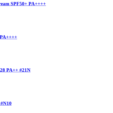
ream SPF50+ PA++++
 PA++++
F28 PA++ #21N
 #N10