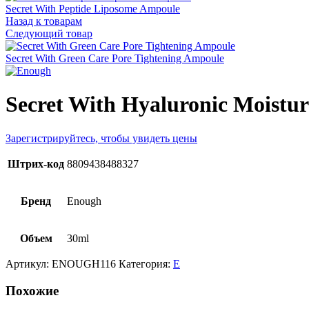
Secret With Peptide Liposome Ampoule
Назад к товарам
Следующий товар
Secret With Green Care Pore Tightening Ampoule
Secret With Hyaluronic Moistu
Зарегистрируйтесь, чтобы увидеть цены
Штрих-код
8809438488327
Бренд
Enough
Объем
30ml
Артикул:
ENOUGH116
Категория:
E
Похожие