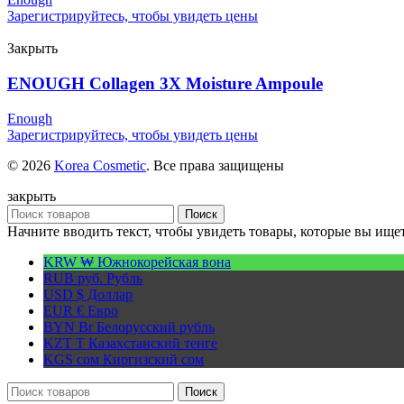
Зарегистрируйтесь, чтобы увидеть цены
Закрыть
ENOUGH Collagen 3X Moisture Ampoule
Enough
Зарегистрируйтесь, чтобы увидеть цены
© 2026
Korea Cosmetic
. Все права защищены
закрыть
Поиск
Начните вводить текст, чтобы увидеть товары, которые вы ищет
KRW ₩
Южнокорейская вона
RUB руб.
Рубль
USD $
Доллар
EUR €
Евро
BYN Br
Белорусский рубль
KZT T
Казахстанский тенге
KGS сом
Киргизский сом
Поиск