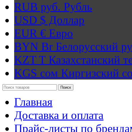
RUB руб.
Рубль
USD $
Доллар
EUR €
Евро
BYN Br
Белорусский ру
KZT T
Казахстанский т
KGS сом
Киргизский с
Поиск
Главная
Доставка и оплата
Прайс-листы по бренда