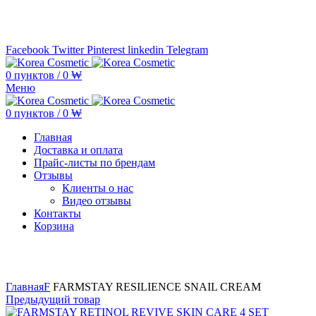
Минимальная сумма заказа —
5.000.000 ₩ по каждому бренду
Facebook
Twitter
Pinterest
linkedin
Telegram
0
пунктов
/
0
₩
Меню
0
пунктов
/
0
₩
Главная
Доставка и оплата
Прайс-листы по брендам
Отзывы
Клиенты о нас
Видео отзывы
Контакты
Корзина
Увеличить
Главная
F
FARMSTAY RESILIENCE SNAIL CREAM
Предыдущий товар