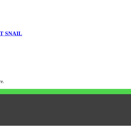
T SNAIL
е.