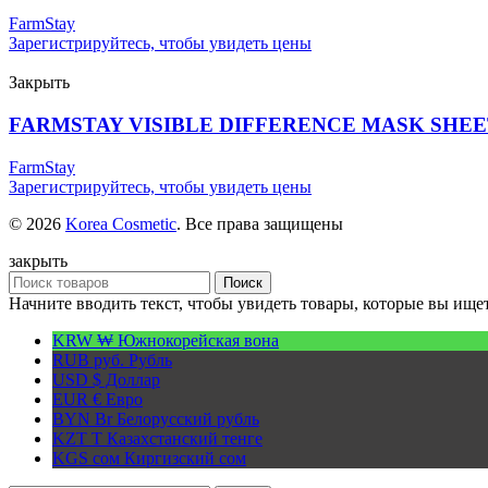
FarmStay
Зарегистрируйтесь, чтобы увидеть цены
Закрыть
FARMSTAY VISIBLE DIFFERENCE MASK SHEE
FarmStay
Зарегистрируйтесь, чтобы увидеть цены
© 2026
Korea Cosmetic
. Все права защищены
закрыть
Поиск
Начните вводить текст, чтобы увидеть товары, которые вы ищет
KRW ₩
Южнокорейская вона
RUB руб.
Рубль
USD $
Доллар
EUR €
Евро
BYN Br
Белорусский рубль
KZT T
Казахстанский тенге
KGS сом
Киргизский сом