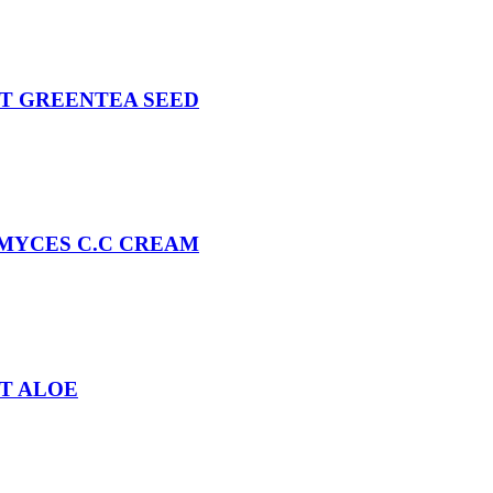
ET GREENTEA SEED
MYCES C.C CREAM
T ALOE