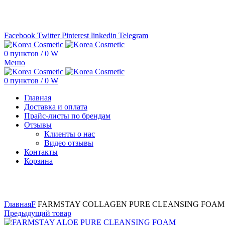
Минимальная сумма заказа —
5.000.000 ₩ по каждому бренду
Facebook
Twitter
Pinterest
linkedin
Telegram
0
пунктов
/
0
₩
Меню
0
пунктов
/
0
₩
Главная
Доставка и оплата
Прайс-листы по брендам
Отзывы
Клиенты о нас
Видео отзывы
Контакты
Корзина
Увеличить
Главная
F
FARMSTAY COLLAGEN PURE CLEANSING FOAM
Предыдущий товар