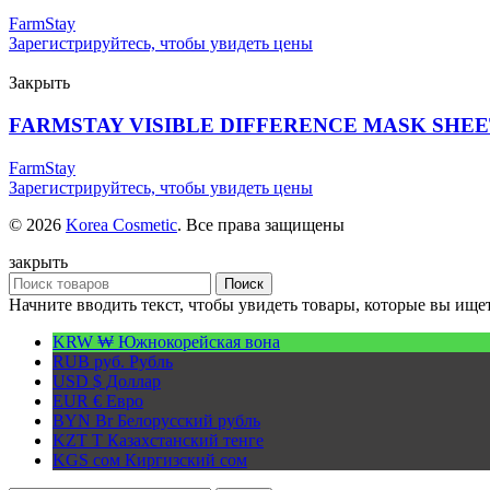
FarmStay
Зарегистрируйтесь, чтобы увидеть цены
Закрыть
FARMSTAY VISIBLE DIFFERENCE MASK SHE
FarmStay
Зарегистрируйтесь, чтобы увидеть цены
© 2026
Korea Cosmetic
. Все права защищены
закрыть
Поиск
Начните вводить текст, чтобы увидеть товары, которые вы ищет
KRW ₩
Южнокорейская вона
RUB руб.
Рубль
USD $
Доллар
EUR €
Евро
BYN Br
Белорусский рубль
KZT T
Казахстанский тенге
KGS сом
Киргизский сом