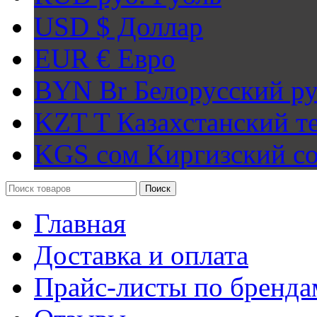
USD $
Доллар
EUR €
Евро
BYN Br
Белорусский ру
KZT T
Казахстанский т
KGS сом
Киргизский с
Поиск
Главная
Доставка и оплата
Прайс-листы по бренда