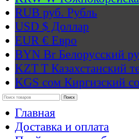
RUB руб.
Рубль
USD $
Доллар
EUR €
Евро
BYN Br
Белорусский ру
KZT T
Казахстанский т
KGS сом
Киргизский с
Поиск
Главная
Доставка и оплата