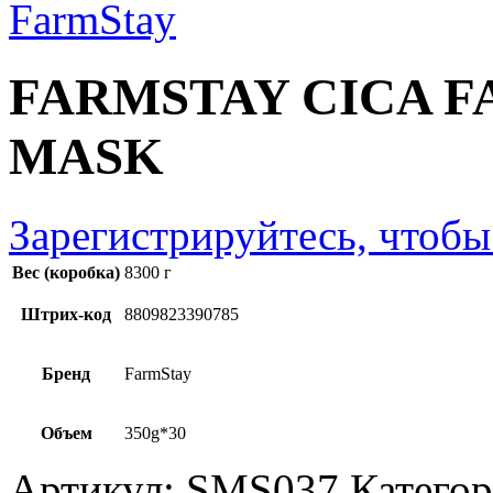
FARMSTAY CICA F
MASK
Зарегистрируйтесь, чтобы
Вес (коробка)
8300 г
Штрих-код
8809823390785
Бренд
FarmStay
Объем
350g*30
Артикул:
SMS037
Катего