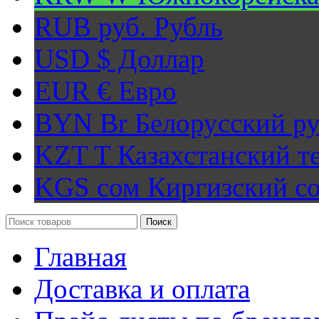
RUB руб.
Рубль
USD $
Доллар
EUR €
Евро
BYN Br
Белорусский ру
KZT T
Казахстанский т
KGS сом
Киргизский с
Поиск
Главная
Доставка и оплата