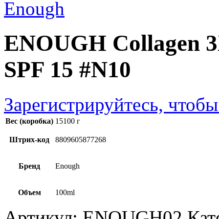
ENOUGH Collagen 3X
SPF 15 #N10
Зарегистрируйтесь, чтобы
Вес (коробка)
15100 г
Штрих-код
8809605877268
Бренд
Enough
Объем
100ml
Артикул:
ENOUGH02
Кат