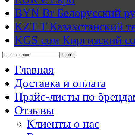
BYN Br
Белорусский ру
KZT T
Казахстанский т
KGS сом
Киргизский с
Поиск
Главная
Доставка и оплата
Прайс-листы по бренда
Отзывы
Клиенты о нас