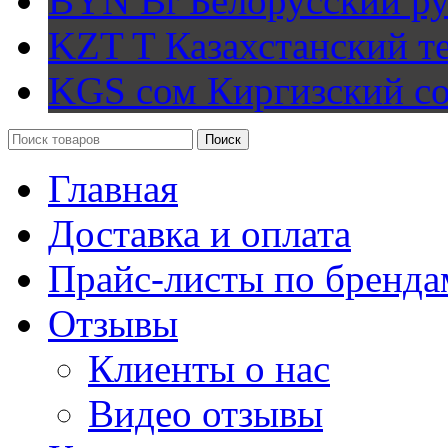
BYN Br
Белорусский ру
KZT T
Казахстанский т
KGS сом
Киргизский с
Поиск
Главная
Доставка и оплата
Прайс-листы по бренда
Отзывы
Клиенты о нас
Видео отзывы