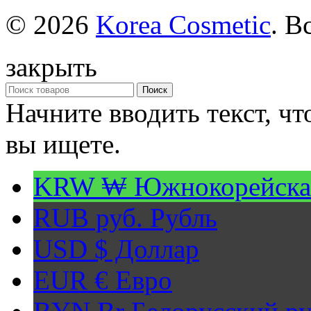
© 2026
Korea Cosmetic
. В
закрыть
Поиск
Начните вводить текст, ч
вы ищете.
KRW ₩
Южнокорейска
RUB руб.
Рубль
USD $
Доллар
EUR €
Евро