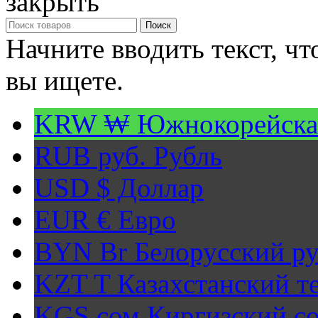
закрыть
Поиск
Начните вводить текст, ч
вы ищете.
KRW ₩
Южнокорейска
RUB руб.
Рубль
USD $
Доллар
EUR €
Евро
BYN Br
Белорусский ру
KZT T
Казахстанский т
KGS сом
Киргизский с