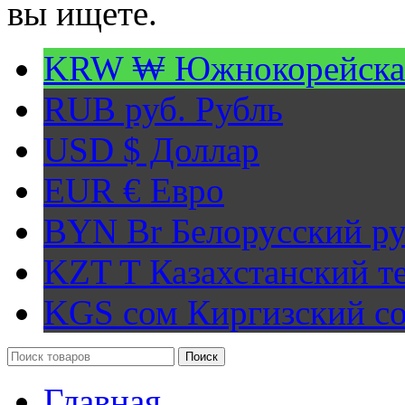
вы ищете.
KRW ₩
Южнокорейска
RUB руб.
Рубль
USD $
Доллар
EUR €
Евро
BYN Br
Белорусский ру
KZT T
Казахстанский т
KGS сом
Киргизский с
Поиск
Главная