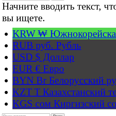
Начните вводить текст, ч
вы ищете.
KRW ₩
Южнокорейска
RUB руб.
Рубль
USD $
Доллар
EUR €
Евро
BYN Br
Белорусский ру
KZT T
Казахстанский т
KGS сом
Киргизский с