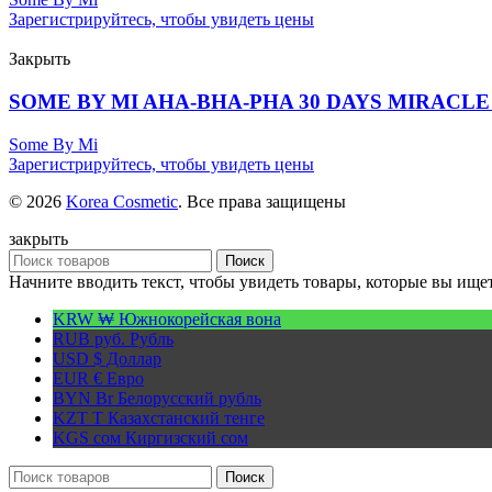
Зарегистрируйтесь, чтобы увидеть цены
Закрыть
SOME BY MI AHA-BHA-PHA 30 DAYS MIRACLE 
Some By Mi
Зарегистрируйтесь, чтобы увидеть цены
© 2026
Korea Cosmetic
. Все права защищены
закрыть
Поиск
Начните вводить текст, чтобы увидеть товары, которые вы ищет
KRW ₩
Южнокорейская вона
RUB руб.
Рубль
USD $
Доллар
EUR €
Евро
BYN Br
Белорусский рубль
KZT T
Казахстанский тенге
KGS сом
Киргизский сом
Поиск