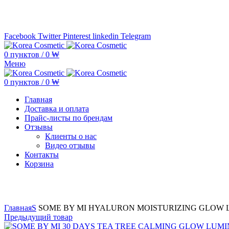
Минимальная сумма заказа —
5.000.000 ₩ по каждому бренду
Facebook
Twitter
Pinterest
linkedin
Telegram
0
пунктов
/
0
₩
Меню
0
пунктов
/
0
₩
Главная
Доставка и оплата
Прайс-листы по брендам
Отзывы
Клиенты о нас
Видео отзывы
Контакты
Корзина
Увеличить
Главная
S
SOME BY MI HYALURON MOISTURIZING GLOW L
Предыдущий товар