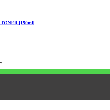
TONER [150ml]
е.