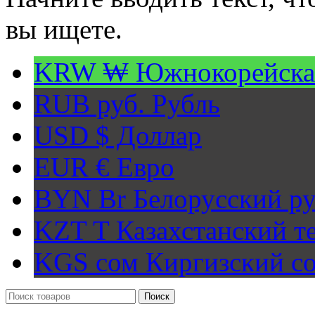
вы ищете.
KRW ₩
Южнокорейска
RUB руб.
Рубль
USD $
Доллар
EUR €
Евро
BYN Br
Белорусский ру
KZT T
Казахстанский т
KGS сом
Киргизский с
Поиск